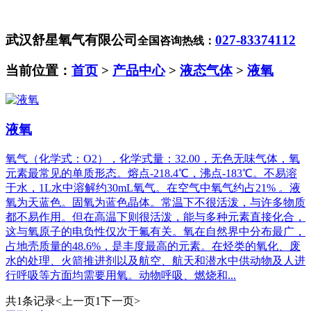
武汉舒星氧气有限公司
027-83374112
全国咨询热线：
当前位置：
首页
>
产品中心
>
液态气体
>
液氧
液氧
氧气（化学式：O2），化学式量：32.00，无色无味气体，氧
元素最常见的单质形态。熔点-218.4℃，沸点-183℃。不易溶
于水，1L水中溶解约30mL氧气。在空气中氧气约占21% 。液
氧为天蓝色。固氧为蓝色晶体。常温下不很活泼，与许多物质
都不易作用。但在高温下则很活泼，能与多种元素直接化合，
这与氧原子的电负性仅次于氟有关。氧在自然界中分布最广，
占地壳质量的48.6%，是丰度最高的元素。在烃类的氧化、废
水的处理、火箭推进剂以及航空、航天和潜水中供动物及人进
行呼吸等方面均需要用氧。动物呼吸、燃烧和...
共1条记录
<上一页
1
下一页>